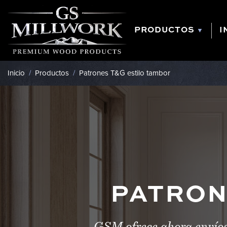
Ir
al
contenido
PRODUCTOS
I
Inicio
/
Productos
/
Patrones T&G estilo tambor
PATRON