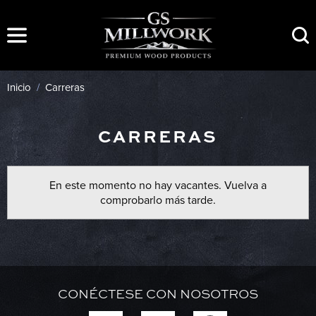
Ir
al
contenido
Inicio
/
Carreras
CARRERAS
En este momento no hay vacantes. Vuelva a
comprobarlo más tarde.
CONÉCTESE CON NOSOTROS