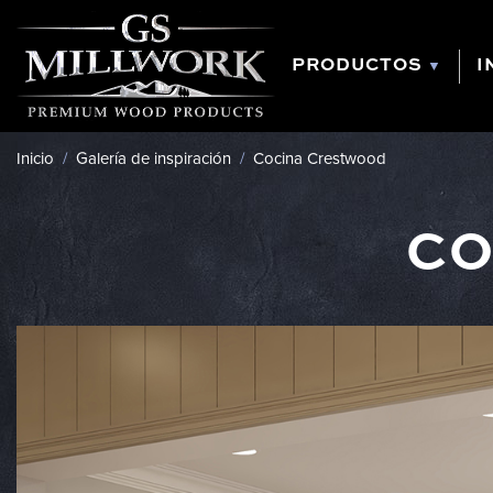
Ir
al
contenido
PRODUCTOS
I
Inicio
/
Galería de inspiración
/
Cocina Crestwood
CO